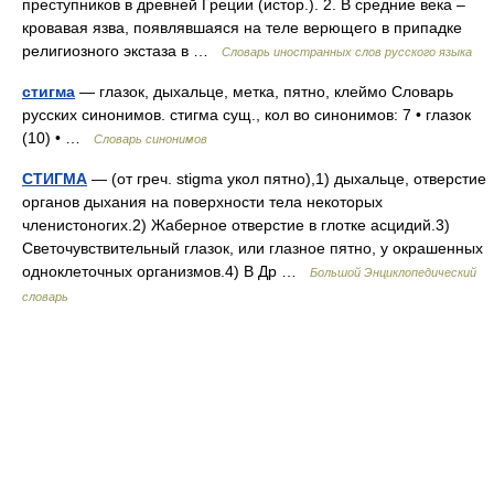
преступников в древней Греции (истор.). 2. В средние века –
кровавая язва, появлявшаяся на теле верющего в припадке
религиозного экстаза в …
Словарь иностранных слов русского языка
стигма
— глазок, дыхальце, метка, пятно, клеймо Словарь
русских синонимов. стигма сущ., кол во синонимов: 7 • глазок
(10) • …
Словарь синонимов
СТИГМА
— (от греч. stigma укол пятно),1) дыхальце, отверстие
органов дыхания на поверхности тела некоторых
членистоногих.2) Жаберное отверстие в глотке асцидий.3)
Светочувствительный глазок, или глазное пятно, у окрашенных
одноклеточных организмов.4) В Др …
Большой Энциклопедический
словарь