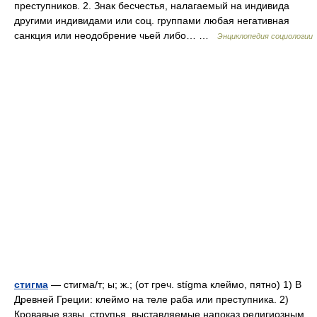
преступников. 2. Знак бесчестья, налагаемый на индивида
другими индивидами или соц. группами любая негативная
санкция или неодобрение чьей либо… …
Энциклопедия социологии
стигма
— стигма/т; ы; ж.; (от греч. stígma клеймо, пятно) 1) В
Древней Греции: клеймо на теле раба или преступника. 2)
Кровавые язвы, струпья, выставляемые напоказ религиозным