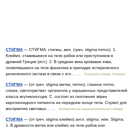
СТИГМА
— СТИГМА, стигмы, жен. (греч. stigma пятно). 1.
Клеймо, ставившееся на теле рабов или преступников в
древней Греции (ист.). 2. В средние века кровавая язва,
появлявшаяся на теле фанатика в припадке истерического
религиозного экстаза в связи с его… …
Толковый словарь Ушакова
СТИГМА
— (от греч. stigma метка, пятно), глазное пятно,
глазок, светочувствит. органелла у окрашенных представителей
класса жгутиконосцев. С. состоит из скопления зёрен
каротиноидного пигмента на переднем конце тела. Служит для
восприятия световых… …
Биологический энциклопедический словарь
СТИГМА
— (от греч. stigma клеймо) англ. stigma; нем. Stigma.
1. В древности метка или клеймо на теле рабов или