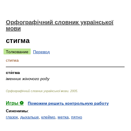
Орфографічний словник української
мови
стигма
Толкование
Перевод
стигма
—————————————————————————————
сти́гма
іменник жіночого роду
Орфографічний словник української мови
.
2005
.
Игры ⚽
Поможем решить контрольную работу
Синонимы
:
глазок
,
дыхальце
,
клеймо
,
метка
,
пятно