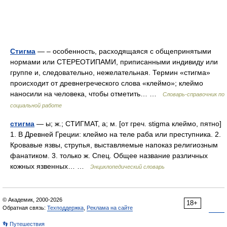
Стигма
— – особенность, расходящаяся с общепринятыми
нормами или СТЕРЕОТИПАМИ, приписанными индивиду или
группе и, следовательно, нежелательная. Термин «стигма»
происходит от древнегреческого слова «клеймо»; клеймо
наносили на человека, чтобы отметить… …
Словарь-справочник по
социальной работе
стигма
— ы; ж.; СТИГМАТ, а; м. [от греч. stigma клеймо, пятно]
1. В Древней Греции: клеймо на теле раба или преступника. 2.
Кровавые язвы, струпья, выставляемые напоказ религиозным
фанатиком. 3. только ж. Спец. Общее название различных
кожных язвенных… …
Энциклопедический словарь
© Академик, 2000-2026
18+
Обратная связь:
Техподдержка
,
Реклама на сайте
👣 Путешествия